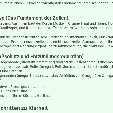
s untersuchen wir zwei der wichtigsten Fundamente Ihrer Gesundheit: I
se (Das Fundament der Zellen)
ebens. Aus ihnen baut der Körper Muskeln, Organe, Haut und Haare. Noch
ntikörper) und für Ihre Botenstoffe im Gehirn (wie Serotonin und Dopa
n die Ursache für chronische Erschöpfung, Infektanfälligkeit, Muskela
naue Profil der essenziellen und nicht-essenziellen Aminosäuren in Ihre
herapie oder Nahrungsergänzung zusammenstellen, die exakt Ihre Lücke
äßschutz und Entzündungsregulation)
ogenannte „Silent Inflammation“) sind oft die unsichtbaren Treiber mo
logie eine zentrale Rolle. Omega-3-Fettsäuren sind der stärkste natürl
rz und Gefäßen.
ogenannten
Omega-3-Index
sowie das Verhältnis von Omega-6 zu Omega-
:
ativem Stress geschützt sind.
 Blutes ideal sind.
zial in Ihrem Körper aktuell ist.
chritten zu Klarheit