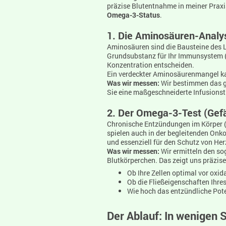
präzise Blutentnahme in meiner Praxi
Omega-3-Status
.
1. Die Aminosäuren-Analy
Aminosäuren sind die Bausteine des L
Grundsubstanz für Ihr Immunsystem (A
Konzentration entscheiden.
Ein verdeckter Aminosäurenmangel kan
Was wir messen:
Wir bestimmen das ge
Sie eine maßgeschneiderte Infusionst
2. Der Omega-3-Test (Gef
Chronische Entzündungen im Körper (s
spielen auch in der begleitenden Onko
und essenziell für den Schutz von He
Was wir messen:
Wir ermitteln den s
Blutkörperchen. Das zeigt uns präzise
Ob Ihre Zellen optimal vor oxid
Ob die Fließeigenschaften Ihres
Wie hoch das entzündliche Poten
Der Ablauf: In wenigen S