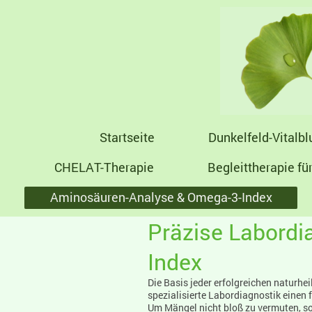
Startseite
Dunkelfeld-Vitalbl
CHELAT-Therapie
Begleittherapie fü
Aminosäuren-Analyse & Omega-3-Index
Präzise Labordi
Index
Die Basis jeder erfolgreichen naturhe
spezialisierte Labordiagnostik einen 
Um Mängel nicht bloß zu vermuten, s